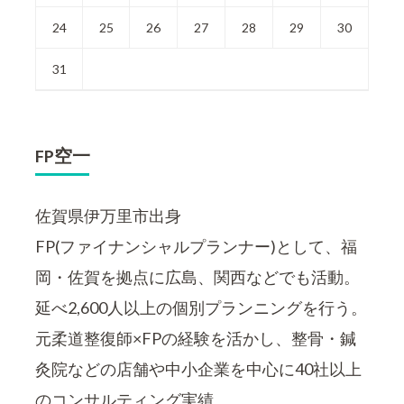
制
24
25
26
27
28
29
30
度
に
31
つ
い
て-)
FP空一
佐賀県伊万里市出身
FP(ファイナンシャルプランナー)として、福
岡・佐賀を拠点に広島、関西などでも活動。
延べ2,600人以上の個別プランニングを行う。
元柔道整復師×FPの経験を活かし、整骨・鍼
灸院などの店舗や中小企業を中心に40社以上
のコンサルティング実績。