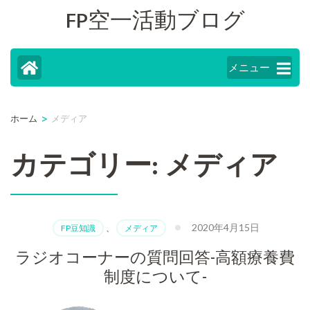
FP空一活動ブログ
コ
ン
テ
メニュー
ン
ツ
>
ホーム
メディア
へ
カテゴリー: メディア
ス
キ
ッ
プ
2020年4月15日
FP豆知識
、
メディア
(Enter
ラジオコーナーの質問回答-高額療養費
を
制度について-
押