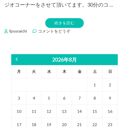
ジオコーナーをさせて頂いてます。30分のコ …
続きを読む
fpsoraichi
コメントをどうぞ
(ラ
ジ
オ
コ
ー
2026年8月
ナ
ー
月
火
水
木
金
土
日
の
質
1
2
問
回
答-
3
4
5
6
7
8
9
高
額
10
11
12
13
14
15
16
療
養
17
18
19
20
21
22
23
費