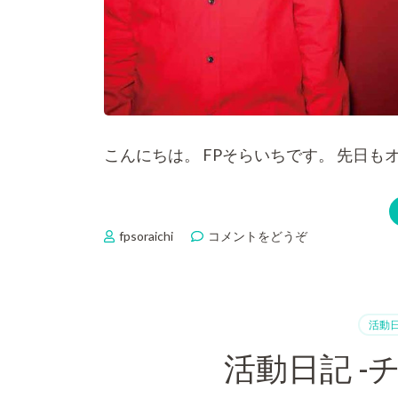
こんにちは。 FPそらいちです。 先日も
fpsoraichi
コメントをどうぞ
(オ
ス
ス
メ
書
活動
籍
③ -
活動日記 -
革
命