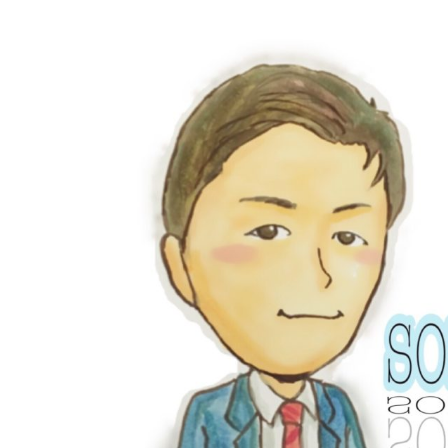
の
フ
ァ
ン
フ
ァ
ー
レ-)