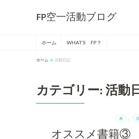
コ
FP空一活動ブログ
ン
テ
ン
ホーム
WHAT’S FP？
ツ
へ
>
ホーム
活動日記
ス
キ
カテゴリー: 活動
ッ
プ
(Enter
本
、
を
オススメ書籍③ 
押