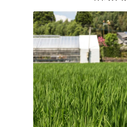
ン
ジ
す
る
こ
と-)