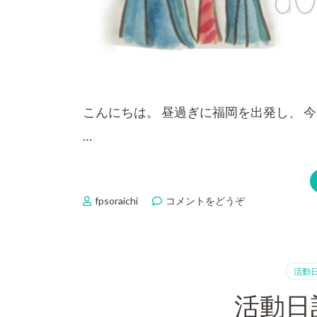
こんにちは。 昼過ぎに福岡を出発し、 
…
fpsoraichi
コメントをどうぞ
(活
動
日
記
-
活動
チ
ャ
活動日
レ