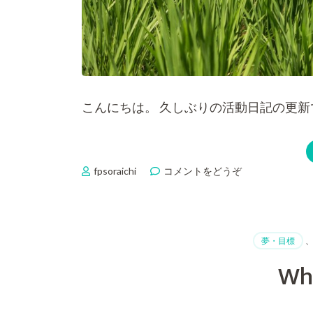
こんにちは。 久しぶりの活動日記の更新で
fpsoraichi
コメントをどうぞ
(活
動
日
記 -
佐
夢・目標
賀
に
Wh
て‐)